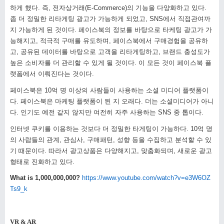
하게 했다
.
즉
,
전자상거래
(E-Commerce)
의 기능을 다양화하고 있다
.
좀 더 정밀한 리타게팅 광고가 가능하게 되었고
, SNS
에서 직접관여까
지 가능하게 된 것이다
.
페이스북의 정보를 바탕으로 타케팅 광고가 가
능해지고
,
적극적 구매를 유도하며
,
페이스북에서 구매경험을 공유하
고
,
공유된 데이터를 바탕으로 고객을 리타게팅하고
,
브랜드 충성도가
높은 소비자를 더 관리할 수 있게 될 것이다
.
이 모든 것이 페이스북 플
랫폼에서 이뤄진다는 것이다
.
페이스북은
10
억 명 이상의 사람들이 사용하는 소셜 미디어 플랫폼이
다
.
페이스북은 마케팅 플랫폼이 된 지 오래다
.
더는 소셜미디어가 아니
다
.
인기도 예전 같지 않지만 여전히 자주 사용하는
SNS
중 톱이다
.
인터넷 쿠키를 이용하는 것보다 더 정밀한 타게팅이 가능하다
. 10
억 명
의 사람들의 관계
,
관심사
,
구매패턴
,
성향 등을 수집하고 분석할 수 있
기 때문이다
.
따라서 광고상품은 다양해지고
,
맞춤화되며
,
새로운 광고
형태로 진화하고 있다
.
What is 1,000,000,000?
https://www.youtube.com/watch?v=e3W6OZ
Ts9_k
VR & AR