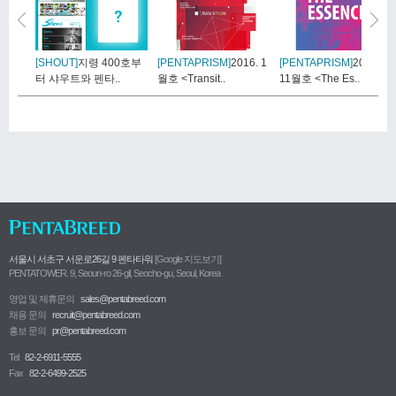
[SHOUT]
지령 400호부
[PENTAPRISM]
2016. 1
[PENTAPRISM]
2015.
터 샤우트와 펜타..
월호 <Transit..
11월호 <The Es..
서울시 서초구 서운로26길 9 펜타타워
[Google 지도보기]
PENTATOWER. 9, Seoun-ro 26-gil, Seocho-gu, Seoul, Korea
영업 및 제휴문의
sales@pentabreed.com
채용 문의
recruit@pentabreed.com
홍보 문의
pr@pentabreed.com
Tel
82-2-6911-5555
Fax
82-2-6499-2525