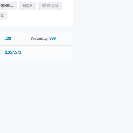
리에이티브
삐뿔즈
현대자동차
우트
128
Yesterday
399
2,357,571
5. 6
[PENTAPRISM]
2015. 5
[PENTAPRISM]
2015. 4
[PENTAPRISM]
2015. 3
월호 <Smart d..
월호 <Fashion..
월호 <Car>..