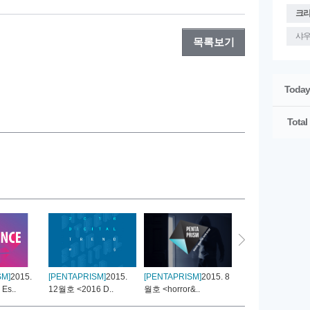
크
샤
목록보기
Today
Total
SM]
2015.
[PENTAPRISM]
2015.
[PENTAPRISM]
2015. 8
[PENTAPRISM]
201
Es..
12월호 <2016 D..
월호 <horror&..
월호 <Body>..