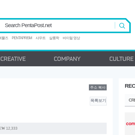
Search PentaPost.net
삐뿔즈
PENTAPRISM
샤우트
살롱학
바이럴 영상
REC
주소 복사
CREATIVE
COMPANY
C
CR
목록보기
EW
12,333