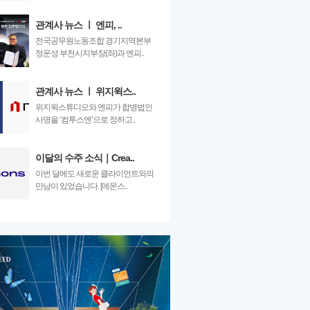
관계사 뉴스 ㅣ 엔피, ..
전국공무원노동조합 경기지역본부
정운성 부천시지부장(좌)과 엔피..
관계사 뉴스 ㅣ 위지윅스..
위지윅스튜디오와 엔피가 합병법인
사명을 ‘컴투스엔’으로 정하고..
이달의 수주 소식｜Crea..
이번 달에도 새로운 클라이언트와의
만남이 있었습니다. [에몬스..