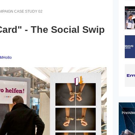
AMPAIGN CASE STUDY 02
Card" - The Social Swip
RhMHo8o