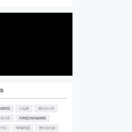
S
타브리드
지살펜
펜타포스트
크콘서트
디자인 라이브러리
대카드
SK텔레콤
펜타프리즘