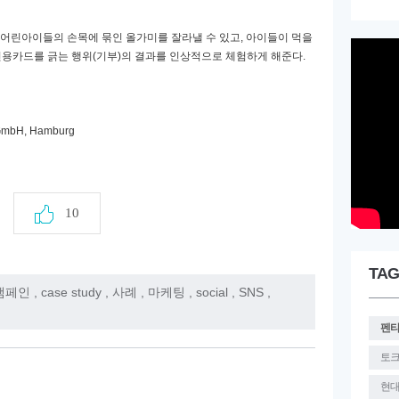
 어린아이들의 손목에 묶인 올가미를 잘라낼 수 있고
,
아이들이 먹을
신용카드를 긁는 행위
(
기부
)
의 결과를 인상적으로 체험하게 해준다
.
 GmbH, Hamburg
10
TAG
캠페인
,
case study
,
사례
,
마케팅
,
social
,
SNS
,
펜
토
현