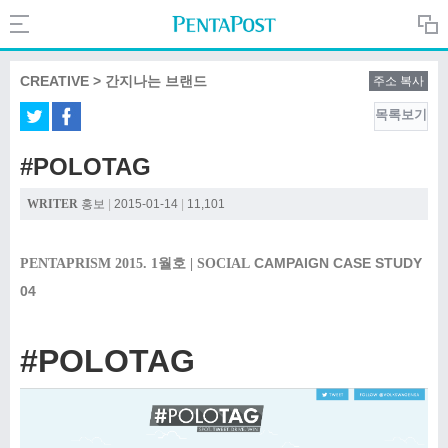
Search
PentaPost.net
CREATIVE > 간지나는 브랜드
주소 복사
목록보기
CREATIVE
#POLOTAG
COMPANY
WRITER
홍보
|
2015-01-14
|
11,101
CULTURE
CAMPAIGN CASE STUDY
PENTAPRISM 2015. 1월호 | SOCIAL
04
#POLOTAG