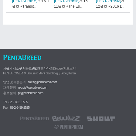
[PENTAPRISM]
2016. 1
[PENTAPRISM]
2015.
[PENTAPRISM]
2015.
월호 <Transit..
11월호 <The Es..
12월호 <2016 D..
서울시 서초구 서운로26길 9 펜타타워
[Google 지도보기]
PENTATOWER. 9, Seoun-ro 26-gil, Seocho-gu, Seoul, Korea
영업 및 제휴문의
sales@pentabreed.com
채용 문의
recruit@pentabreed.com
홍보 문의
pr@pentabreed.com
Tel
82-2-6911-5555
Fax
82-2-6499-2525