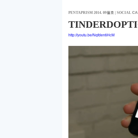
PENTAPRISM 2014. 09월호 | SOCIAL
CA
TINDERDOPT
http://youtu.be/NqfdentiHcM