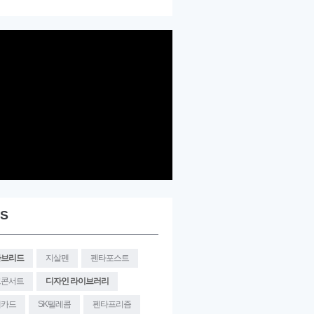
S
타브리드
지살펜
펜타포스트
크콘서트
디자인 라이브러리
대카드
SK텔레콤
펜타프리즘