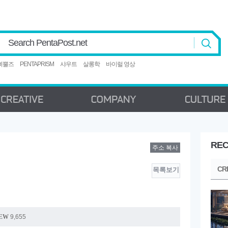
Search PentaPost.net
삐뿔즈
PENTAPRISM
샤우트
살롱학
바이럴 영상
REC
주소 복사
CREATIVE
COMPANY
C
CR
목록보기
EW
9,655