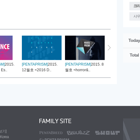
크
샤
Today
Total
SM]
2015.
[PENTAPRISM]
2015.
[PENTAPRISM]
2015. 8
[PENTAPRISM]
201
Es..
12월호 <2016 D..
월호 <horror&..
월호 <Body>..
도보기]
 Korea