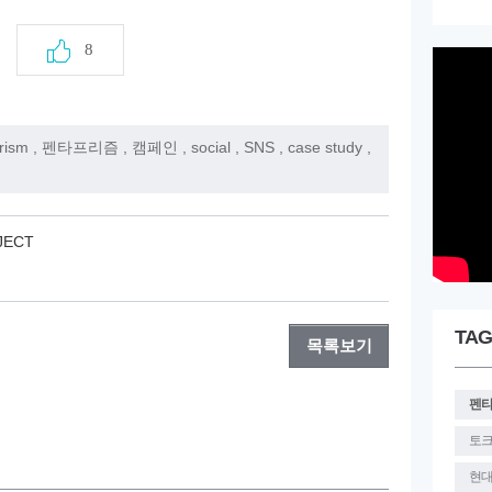
8
rism
,
펜타프리즘
,
캠페인
,
social
,
SNS
,
case study
,
JECT
TAG
목록보기
펜
토
현