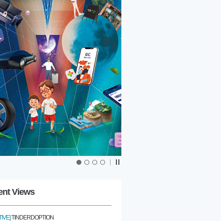
|
ent Views
IVE]
TINDERDOPTION