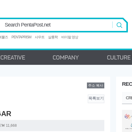
Search PentaPost.net
삐뿔즈
PENTAPRISM
샤우트
살롱학
바이럴 영상
REC
주소 복사
CREATIVE
COMPANY
C
CR
목록보기
GAR
EW
11,668