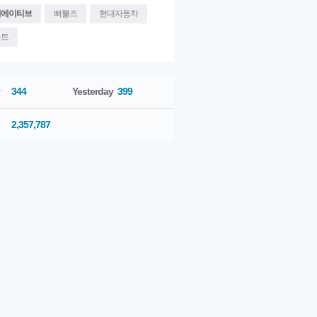
리에이티브
삐뿔즈
현대자동차
우트
344
Yesterday
399
2,357,787