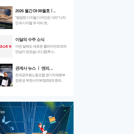
2026 월간 DI 08월호ㅣ..
“평범한 디지털 디자인은 가라” 디자
인과 디지털 두 마리 토..
이달의 수주 소식
이번 달에도 새로운 클라이언트와의
만남이 있었습니다. [컴투스..
관계사 뉴스 ㅣ 엔피, ..
전국공무원노동조합 경기지역본부
정운성 부천시지부장(좌)과 엔피..