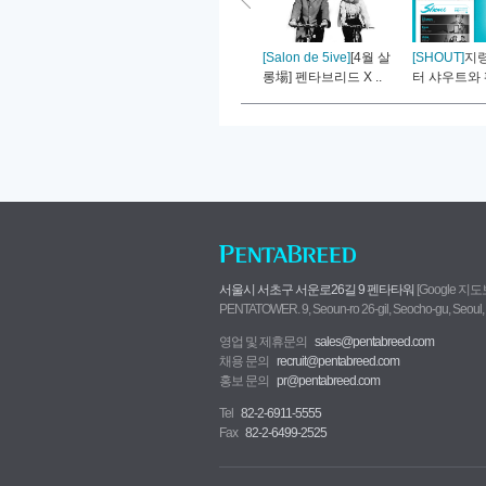
[Salon de 5ive]
[4월 살
[SHOUT]
지령
롱場] 펜타브리드 X ..
터 샤우트와 
서울시 서초구 서운로26길 9 펜타타워
[Google 지
PENTATOWER. 9, Seoun-ro 26-gil, Seocho-gu, Seoul,
영업 및 제휴문의
sales@pentabreed.com
채용 문의
recruit@pentabreed.com
홍보 문의
pr@pentabreed.com
Tel
82-2-6911-5555
Fax
82-2-6499-2525