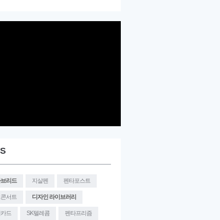
S
타브리드
지살펜
펜타포스트
크콘서트
디자인 라이브러리
대카드
SK텔레콤
펜타프리즘