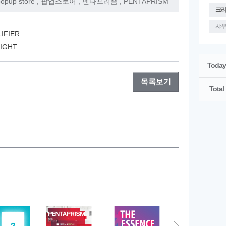
opup store
,
팝업스토어
,
펜타프리즘
,
PENTAPRISM
크
샤
IFIER
LIGHT
Today
목록보기
Total