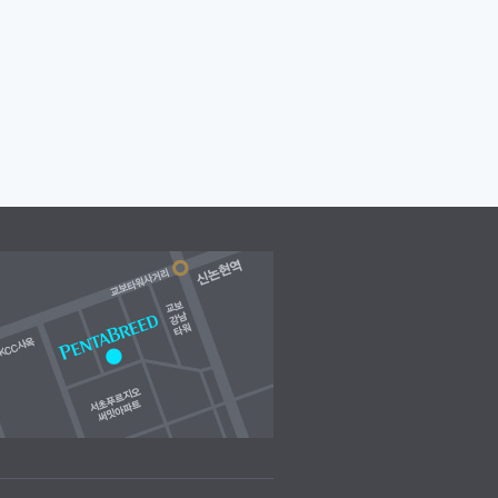
5.
[PENTAPRISM]
2015. 9
[PENTAPRISM]
2015. 8
[PENTAPRISM]
2015. 7
월호 <Minimal..
월호 <horror&..
월호 <travel&..