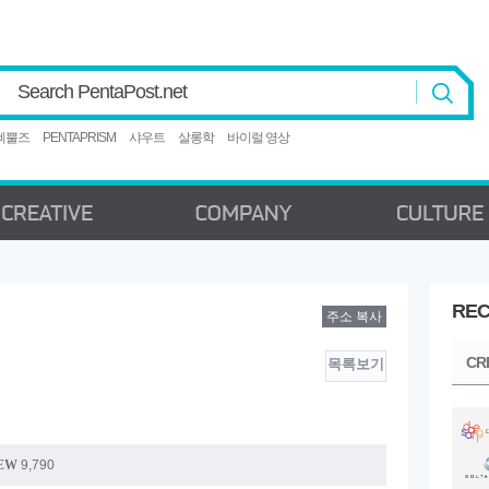
Search PentaPost.net
삐뿔즈
PENTAPRISM
샤우트
살롱학
바이럴 영상
REC
주소 복사
CREATIVE
COMPANY
C
CR
목록보기
EW
9,790