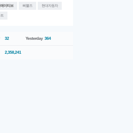
리에이티브
삐뿔즈
현대자동차
우트
32
Yesterday
364
2,358,241
ometers
[PENTAPRISM]
Hair
[PENTAPRISM]
The
[PENTAPRISM]
Ahlens
Tag Project
Social Swipe
- 'Shot It,..