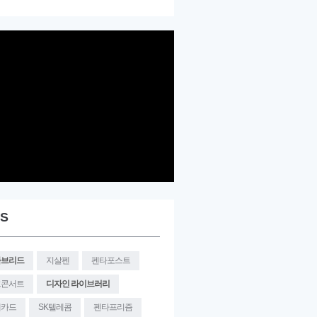
S
타브리드
지살펜
펜타포스트
크콘서트
디자인 라이브러리
대카드
SK텔레콤
펜타프리즘