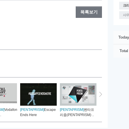
크
목록보기
샤
Today
Total
SM]
Vodafone:
[PENTAPRISM]
Escape
[PENTAPRISM]
펜타프
[PENTAPRISM]
Kil
.
Ends Here
리즘(PENTAPRISM) ..
left until y..