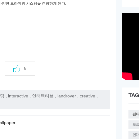
 다양한 드라이빙 시스템을 경험하게 된다
.
6
TAG
딩
,
interactive
,
인터렉티브
,
landrover
,
creative
,
펜
allpaper
토
현