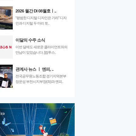
2026 월간 DI 08월호ㅣ..
“평범한 디지털 디자인은 가라” 디자
인과 디지털 두 마리 토..
이달의 수주 소식
이번 달에도 새로운 클라이언트와의
만남이 있었습니다. [컴투스..
관계사 뉴스 ㅣ 엔피, ..
전국공무원노동조합 경기지역본부
정운성 부천시지부장(좌)과 엔피..