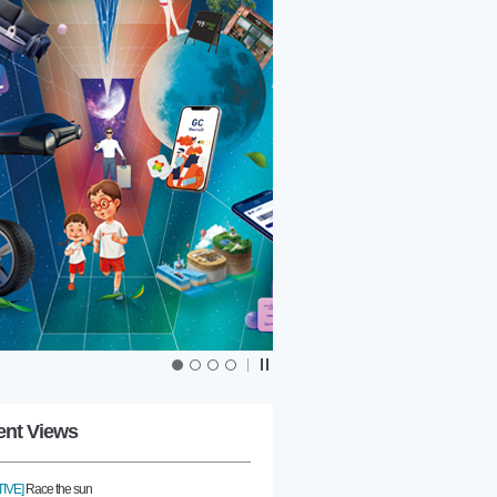
|
ent Views
IVE]
Race the sun