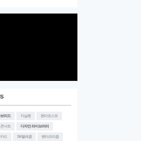
S
타브리드
지살펜
펜타포스트
크콘서트
디자인 라이브러리
대카드
SK텔레콤
펜타프리즘