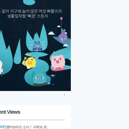
|
ent Views
URE]
펜타브리드 소식ㅣ 긱허브, 르..