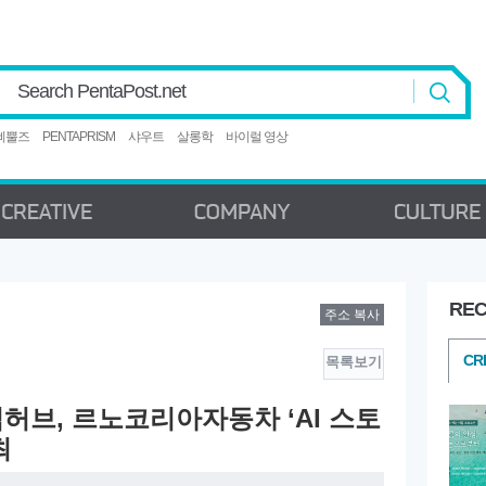
Search PentaPost.net
삐뿔즈
PENTAPRISM
샤우트
살롱학
바이럴 영상
REC
주소 복사
CREATIVE
COMPANY
C
CR
목록보기
허브, 르노코리아자동차 ‘AI 스토
최