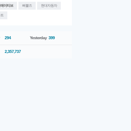
리에이티브
삐뿔즈
현대자동차
우트
294
Yesterday
399
2,357,737