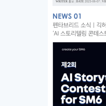
WRITER
홍보
|
DATE
2023-06-07
|
VI