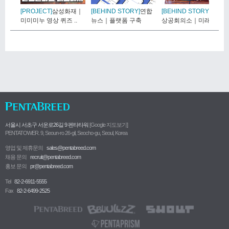
[PROJECT]
삼성화재｜
[BEHIND STORY]
연합
[BEHIND STORY]
대한
미미미누 영상 퀴즈 ..
뉴스｜플랫폼 구축
상공회의소｜미래내일
일경험 ..
서울시 서초구 서운로26길 9 펜타타워
[Google 지도보기]
PENTATOWER. 9, Seoun-ro 26-gil, Seocho-gu, Seoul, Korea
영업 및 제휴문의
sales@pentabreed.com
채용 문의
recruit@pentabreed.com
홍보 문의
pr@pentabreed.com
Tel
82-2-6911-5555
Fax
82-2-6499-2525