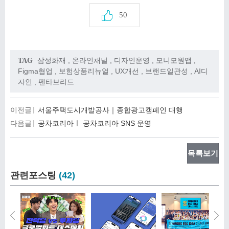
50
삼성화재
,
온라인채널
,
디자인운영
,
모니모원앱
,
TAG
Figma협업
,
보험상품리뉴얼
,
UX개선
,
브랜드일관성
,
AI디
자인
,
펜타브리드
이전글
서울주택도시개발공사｜종합광고캠페인 대행
다음글
공차코리아ㅣ 공차코리아 SNS 운영
목록보기
관련포스팅
(42)