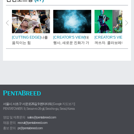
[CUTTING EDGE]
나를
[CREATOR'S VIEW]
대
[CREATOR'S VIEW]
아
움직이는 힘
행사, 새로운 진화가 가
껴쓰자. 콜라보레이션
능할..
서울시 서초구 서운로26길 9 펜타타워
[Google 지도보기]
PENTATOWER. 9, Seoun-ro 26-gil, Seocho-gu, Seoul, Korea
영업 및 제휴문의
sales@pentabreed.com
채용 문의
recruit@pentabreed.com
홍보 문의
pr@pentabreed.com