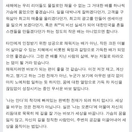
새해에는 우리 리더들도 물질로만 채울 수 없는 그 거대한 배를 하나씩
가슴에 품었으면 좋겠습니다. 일을 대박나게 잘하겠다던가, 고객을 구
워삶아 최고의 매출을 올리겠다던가, 최고의 광고를 만들어 센세이션
을 일으켜 보겠다던가, 혹은 최**의 비선 실세가 되어 대한민국을 흔들
스캔들을 만들겠다던가 하는 정도의 작은 배는 아니었으면 합니다.
타인에게 인정받기 위한 성공으로 채워지는 배가 아닌, 작든 크든 더불
어 살아갈 수 있는 지혜에서 비롯된 욕망과 갈망으로 가득한 배가 되었
으면 좋겠습니다. 그런 큰 배를 지닌 사람의 삶에, 부는 저절로 따라오
는 덤이 될 거라 믿습니다.
채워지려면 바보가 되는 편이 좋을 것 같습니다. 이것 저것 재고, 계산
하고, 챙기고 하는 그런 천재가 아닌, 누군가 보기에 아무런 생각 없이
마치 노예처럼 일하는 듯 하지만, 꿈에 대한 열망으로 가득 차 자신을
끊임없이 성장시키는 중인 무서운 바보 말입니다.
‘나는 안다’의 착각에 빠져있는 완벽한 천재가 되려 하지 맙시다. 세상
을 바꾸는 것은 천재가 아닙니다. 실은 ‘나는 모른다’에 머물며 자신의
리듬대로 묵묵히 제 길을 잘 가는 바보가 세상을 바꿉니다. 가슴의 꿈을
잃지 않고, 자신의 길을 정직한 사람만이, 주변의 공감을 이끌어내어 세
상을 움직이는 법입니다.