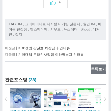
4
IM
,
크리에이티브 디지털 마케팅 전문지
,
월간 IM
,
이
TAG
예근 편집장
,
웹스미디어
,
샤우트
,
뉴스레터
,
Shout
,
매거
진
,
잡지
이전글
KDB생명 강전호 차장님과 인터뷰
다음글
기아대책 온라인사업팀 이하영님과 인터뷰
목록보기
관련포스팅
(28)