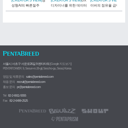
[CREATOR'S VIEW]
생
[CREATOR'S VIEW]
UX
[CREATOR'S VIEW]
네
성형AI의 빠른질주
디자이너를 위한 데이터
이버의 점유율 급락, Z세
시..
대..
서울시 서초구 서운로26길 9 펜타타워
[Google 지도보기]
PENTATOWER. 9, Seoun-ro 26-gil, Seocho-gu, Seoul, Korea
영업 및 제휴문의
sales@pentabreed.com
채용 문의
recruit@pentabreed.com
홍보 문의
pr@pentabreed.com
Tel
82-2-6911-5555
Fax
82-2-6499-2525