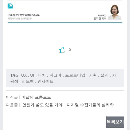
6
UX
,
UI
,
터치
,
피그마
,
프로토타입
,
기획
,
설계
,
사
TAG
용성
,
피드백
,
인사이트
이전글
이달의 프롬프트
다음글
‘언젠가 쓸모 있을 거야’ : 디지털 수집가들의 심리학
목록보기