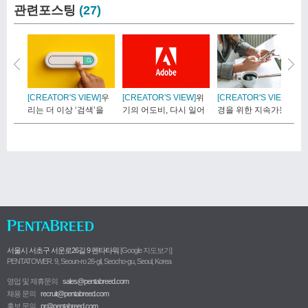
관련포스팅
(27)
[CREATOR'S VIEW]
우
[CREATOR'S VIEW]
위
[CREATOR'S VIEW]
환
리는 더 이상 ‘검색’을
기의 어도비, 다시 일어
경을 위한 지속가능 디
하..
설 ..
자인 ..
서울시 서초구 서운로26길 9 펜타타워
[Google 지도보기]
PENTATOWER. 9, Seoun-ro 26-gil, Seocho-gu, Seoul, Korea
영업 및 제휴문의
sales@pentabreed.com
채용 문의
recruit@pentabreed.com
홍보 문의
pr@pentabreed.com