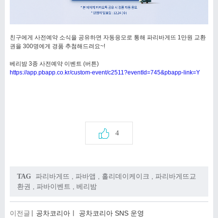
친구에게 사전예약 소식을 공유하면 자동응모로 통해 파리바게뜨 1만원 교환
권을 300명에게 경품 추첨해드려요~!
베리밤 3종 사전예약 이벤트 (버튼)
https://app.pbapp.co.kr/custom-event/c2511?eventId=745&pbapp-link=Y
4
파리바게뜨
,
파바앱
,
홀리데이케이크
,
파리바게뜨교
TAG
환권
,
파바이벤트
,
베리밤
이전글
공차코리아ㅣ 공차코리아 SNS 운영