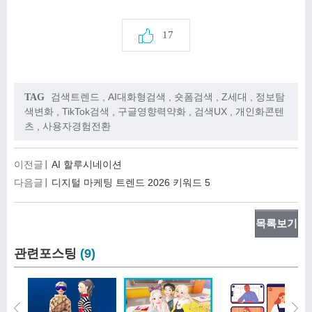
17
검색트렌드
,
AI대화형검색
,
숏폼검색
,
Z세대
,
정보탐
TAG
색변화
,
TikTok검색
,
구글영향력약화
,
검색UX
,
개인화콘텐
츠
,
사용자경험전환
이전글
AI 할루시네이션
다음글
디지털 마케팅 트렌드 2026 키워드 5
목록보기
관련포스팅
(9)