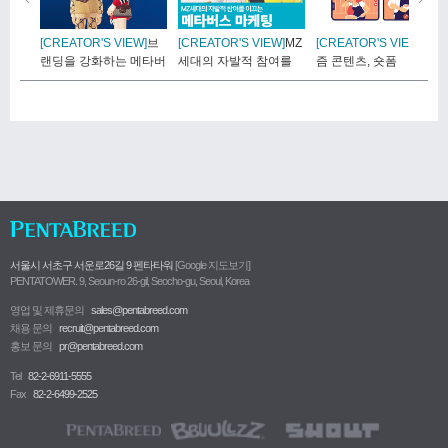
[CREATOR'S VIEW]
브
[CREATOR'S VIEW]
MZ
[CREATOR'S VIEW]
요
랜딩을 강화하는 메타버
세대의 자발적 참여를
즘 콘텐츠, 숏폼
스 마..
이..
서울시 서초구 서운로26길 9 펜타타워
[Google 지도보기]
PENTATOWER. 9, Seoun-ro 26-gil, Seocho-gu, Seoul, Korea
영업 및 제휴문의
sales@pentabreed.com
채용 문의
recruit@pentabreed.com
홍보 문의
pr@pentabreed.com
Tel
82-2-6911-5555
Fax
82-2-6499-2525