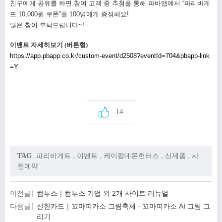
친구에게 공유를 하면 참여 고객 중 추첨을 통해 파바앱에서 “파리바게
뜨 10,000원 쿠폰”을 100명에게 증정해요!
많은 참여 부탁드립니다~!
이벤트 자세히보기 (버튼형)
https://app.pbapp.co.kr/custom-event/d2508?eventId=704&pbapp-link
=Y
14
파리바게트
,
이벤트
,
케이팝데몬헌터스
,
신제품
,
사
TAG
전예약
이전글
컴투스｜컴투스 기업 외 2개 사이트 리뉴얼
다음글
신한카드｜꼬마피카소 그림축체 - 꼬마피카소 AI 그림 그
리기