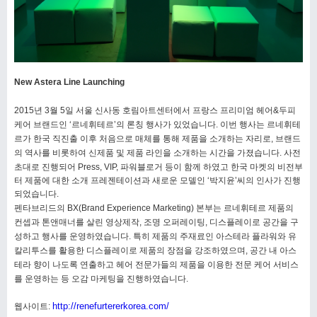
New Astera Line Launching
2015
년
3
월
5
일 서울 신사동 호림아트센터에서 프랑스 프리미엄 헤어
&
두피
케어 브랜드인
‘
르네휘테르
’
의 론칭 행사가 있었습니다
.
이번 행사는 르네휘테
르가 한국 직진출 이후 처음으로 매체를 통해 제품을 소개하는 자리로
,
브랜드
의 역사를 비롯하여 신제품 및 제품 라인을 소개하는 시간을 가졌습니다
.
사전
초대로 진행되어
Press, VIP,
파워블로거 등이 함께 하였고 한국 마켓의 비전부
터 제품에 대한 소개 프레젠테이션과 새로운 모델인 ‘박지윤’씨의 인사가 진행
되었습니다
.
펜타브리드의
BX(Brand Experience Marketing)
본부는 르네휘테르 제품의
컨셉과 톤앤매너를 살린 영상제작
,
조명 오퍼레이팅
,
디스플레이로 공간을 구
성하고 행사를 운영하였습니다
.
특히 제품의 주재료인 아스테라 플라워와 유
칼리투스를 활용한 디스플레이로 제품의 장점을 강조하였으며
,
공간 내 아스
테라 향이 나도록 연출하고 헤어 전문가들의 제품을 이용한 전문 케어 서비스
를 운영하는 등 오감 마케팅을 진행하였습니다
.
http://renefurtererkorea.com/
웹사이트: