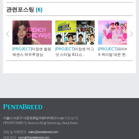
관련포스팅
(6)
[PROJECT]
미쟝센 컬링
[PROJECT]
미장센 머그
[PROJECT]
파리바게뜨
에센스 하우투영상
샷 스타일 911쇼 ..
X 케이팝 데몬 헌..
서울시 서초구 서운로26길 9 펜타타워
[Google 지도보기]
PENTATOWER. 9, Seoun-ro 26-gil, Seocho-gu, Seoul, Korea
영업 및 제휴문의
sales@pentabreed.com
채용 문의
recruit@pentabreed.com