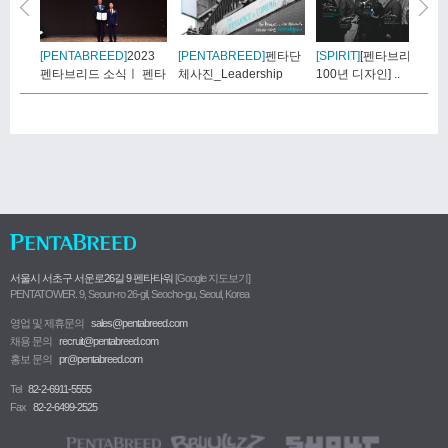
[PENTABREED]
2023
[PENTABREED]
펜타단
[SPIRIT]
[펜타브리드
펜타브리드 소식ㅣ 펜타
체사진_Leadership
100년 디자인] ..
브..
서울시 서초구 서운로26길 9 펜타타워
[Google 지도보기]
PENTATOWER. 9, Seoun-ro 26-gil, Seocho-gu, Seoul, Korea
영업 및 제휴문의
sales@pentabreed.com
채용 문의
recruit@pentabreed.com
홍보 문의
pr@pentabreed.com
Tel
82-2-6911-5555
Fax
82-2-6499-2525