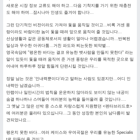
새로운 시장 정보 교류도 해야 하고…다음 기착지를 가기 위한 재충전
도 해야 하며…잠시나마 인생도 즐겨야 합니다…
그런 단기적인 비전이라도 가져야 돛을 움직일 것이고…비록 거센 풍
랑이라도 바람이란 놈이 돛을 때려 앞으로 움직여 줄 것입니다…
선상생활과 같은 공동체로서의 생활이 얼마나 어렵겠습니까…반복된
일상과 무수한 아귀다툼…거친 파도와 찌는듯한 뙤약볕…
영국속담에 "평온한 바다는 결코 유능한 뱃사람을 만들지 못한다" 라는
말이 있듯이 돛을 때려 움직여 준 거센 풍랑은 우리를 목적한 곳으로 밀
어내며 하루하루 정말 힘들게 단련시킬 것입니다…
정말 남는 것은 ‘인내력뿐이다’라고 말하는 사람도 있겠지만…어디 인
내력만 남겠습니까…
만랩이나 일만시간의 법칙을 운운하지 않더라도 보이지 않는 내공이
숨결 하나하나 스며들어 여러분의 능력을 들어올려 줄 것입니다….
그 옛날 그 많은 선박 중 스스로 자랑스럽게 지원했던 <펜타브리드호>
에 여러분은 올라타 있으십니다…그 동안 성장한 본인의 남다름이 발
견되었나요…
평온치 못한 바다…여러 케이스와 우여곡절은 우리를 유능한 Specialis
t로 만들어 줄 것이고…