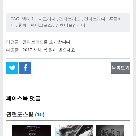
박태희
,
대표리더
,
펜타브리드
,
펜타브리더
,
푸른바
TAG
다
,
항해
,
펜타크로스
,
임팩티브컴퍼니
이전글
펜타브리드를 소개합니다.
다음글
2017 새해 복 많이 받으세요!
목록보기
페이스북 댓글
관련포스팅
(15)