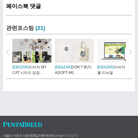
페이스북 댓글
관련포스팅
(21)
[EBAZAR]
이바자 MY
[EBAZAR]
DON’T BUY,
[EBAZAR]
이바자 쇼핑
CAT 시리즈 입점..
ADOPT ME..
몰 리뉴얼
서울시 서초구 서운로26길 9 펜타타워
[Google 지도보기]